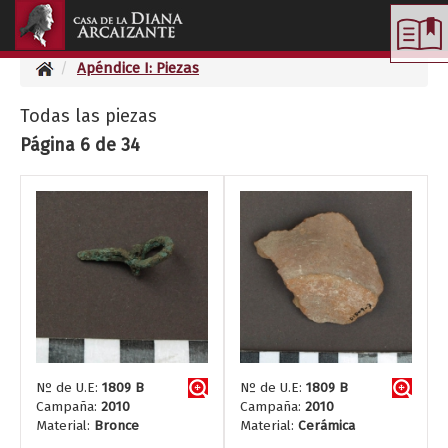
Toggle
navigation
Apéndice I: Piezas
Todas las piezas
Página 6 de 34
Nº de U.E:
1809 B
Nº de U.E:
1809 B
Campaña:
2010
Campaña:
2010
Material:
Bronce
Material:
Cerámica