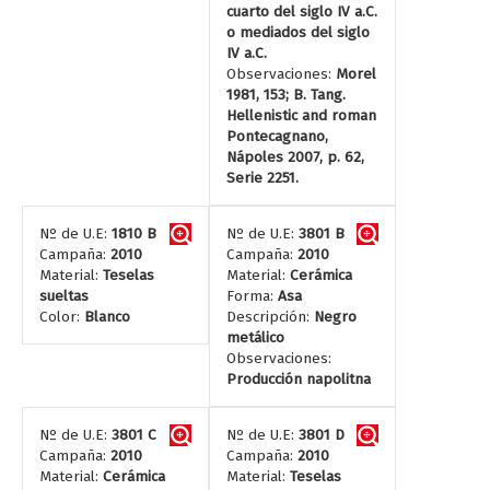
cuarto del siglo IV a.C.
o mediados del siglo
IV a.C.
Observaciones:
Morel
1981, 153; B. Tang.
Hellenistic and roman
Pontecagnano,
Nápoles 2007, p. 62,
Serie 2251.
Nº de U.E:
1810 B
Nº de U.E:
3801 B
Campaña:
2010
Campaña:
2010
Material:
Teselas
Material:
Cerámica
sueltas
Forma:
Asa
Color:
Blanco
Descripción:
Negro
metálico
Observaciones:
Producción napolitna
Nº de U.E:
3801 C
Nº de U.E:
3801 D
Campaña:
2010
Campaña:
2010
Material:
Cerámica
Material:
Teselas