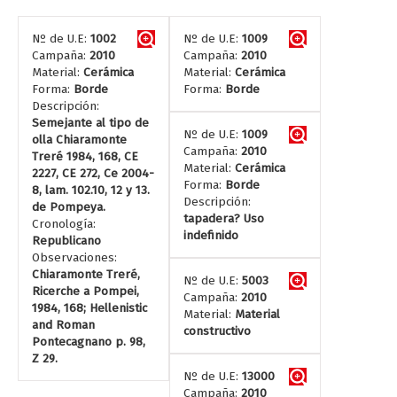
Nº de U.E:
1002
Nº de U.E:
1009
Campaña:
2010
Campaña:
2010
Material:
Cerámica
Material:
Cerámica
Forma:
Borde
Forma:
Borde
Descripción:
Semejante al tipo de
Nº de U.E:
1009
olla Chiaramonte
Campaña:
2010
Treré 1984, 168, CE
Material:
Cerámica
2227, CE 272, Ce 2004-
Forma:
Borde
8, lam. 102.10, 12 y 13.
Descripción:
de Pompeya.
tapadera? Uso
Cronología:
indefinido
Republicano
Observaciones:
Chiaramonte Treré,
Nº de U.E:
5003
Ricerche a Pompei,
Campaña:
2010
1984, 168; Hellenistic
Material:
Material
and Roman
constructivo
Pontecagnano p. 98,
Z 29.
Nº de U.E:
13000
Campaña:
2010