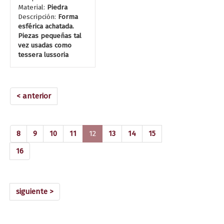
Material:
Piedra
Descripción:
Forma
esférica achatada.
Piezas pequeñas tal
vez usadas como
tessera lussoria
< anterior
(current)
8
9
10
11
12
13
14
15
16
siguiente >