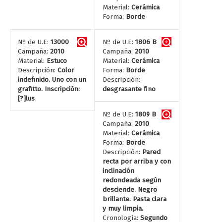
Material:
Cerámica
Forma:
Borde
Nº de U.E:
13000
Nº de U.E:
1806 B
Campaña:
2010
Campaña:
2010
Material:
Estuco
Material:
Cerámica
Descripción:
Color
Forma:
Borde
indefinido. Uno con un
Descripción:
grafitto. Inscripción:
desgrasante fino
[?]lus
Nº de U.E:
1809 B
Campaña:
2010
Material:
Cerámica
Forma:
Borde
Descripción:
Pared
recta por arriba y con
inclinación
redondeada según
desciende. Negro
brillante. Pasta clara
y muy limpia.
Cronología:
Segundo