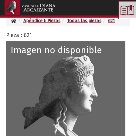
Toggle
navigation
Apéndice I: Piezas
Todas las piezas
621
Pieza : 621
Imagen no disponible