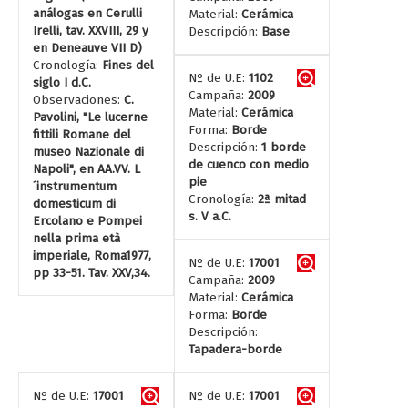
análogas en Cerulli
Material:
Cerámica
Irelli, tav. XXVIII, 29 y
Descripción:
Base
en Deneauve VII D)
Cronología:
Fines del
Nº de U.E:
1102
siglo I d.C.
Campaña:
2009
Observaciones:
C.
Material:
Cerámica
Pavolini, "Le lucerne
Forma:
Borde
fittili Romane del
Descripción:
1 borde
museo Nazionale di
de cuenco con medio
Napoli", en AA.VV. L
pie
´instrumentum
Cronología:
2ª mitad
domesticum di
s. V a.C.
Ercolano e Pompei
nella prima età
imperiale, Roma1977,
Nº de U.E:
17001
pp 33-51. Tav. XXV,34.
Campaña:
2009
Material:
Cerámica
Forma:
Borde
Descripción:
Tapadera-borde
Nº de U.E:
17001
Nº de U.E:
17001