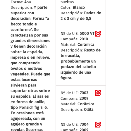
Forma:
Asa
sueltas
Descripción:
Y parte
Color:
Blanco
superior con
Descripción:
Dados de
decoración. Forma "a
2 x 3 cm y de 0,5
becco tondo e
cuoriforme". Se
Nº de U.E:
5000 VT
caracterizan por sus
Campaña:
2010
grandes dimensiones
Material:
Cerámica
y tienen decoración
Descripción:
Resto de
sobre la espalda,
terracotta,
impresa o en relieve,
probablemente un
que comprende
pedazo del cabello
óvolos o motivos
izquierdo de una
vegetales. Puede que
figura.
estas lucernas
sirvieran para
soportar otras sobre
Nº de U.E:
7003
su espalda. El asa es
Campaña:
2009
en forma de anillo,
Material:
Cerámica
tipo Ponsich fig 9, 6.
Descripción:
Ollita
En ocasiones está
agujereada, con un
agujero grande y
Nº de U.E:
7004
regular. (lucernas
Campaña:
2009