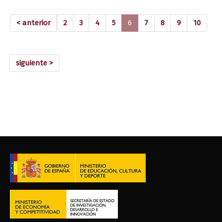
(current)
< anterior
2
3
4
5
6
7
8
9
10
siguiente >