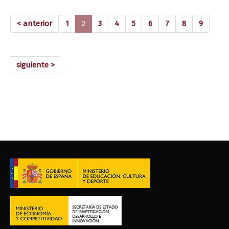
(current)
< anterior
1
2
3
4
5
6
7
8
9
siguiente >